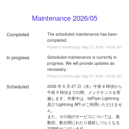
Maintenance 2026/05
Completed
The scheduled maintenance has been 
completed.
Posted
2
months ago.
May
27
,
2026
-
05:00
JST
In progress
Scheduled maintenance is currently in 
progress. We will provide updates as 
necessary.
Posted
2
months ago.
May
27
,
2026
-
04:00
JST
Scheduled
2026 年 5 月 27 日（水）午前 4 時頃から
午前 5 時頃までの間、メンテナンスを実
施します。作業中は、bitFlyer Lightning 
及び Lightning API がご利用いただけませ
ん。
また、その他のサービスについては、複
数回、数分間にわたり接続しづらくなる
可能性がございます。