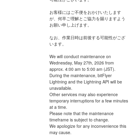
お客様にはご不便をおかけいたします
が、何卒ご理解とご協力を賜りますよう
お願い申し上げます。
なお、作業日時は前後する可能性がござ
います。 
We will conduct maintenance on 
Wednesday, May 27th, 2026 from 
approx. 4:00 am to 5:00 am (JST). 
During the maintenance, bitFlyer 
Lightning and the Lightning API will be 
unavailable.
Other services may also experience 
temporary interruptions for a few minutes 
at a time.
Please note that the maintenance 
timeframe is subject to change.
We apologize for any inconvenience this 
may cause.